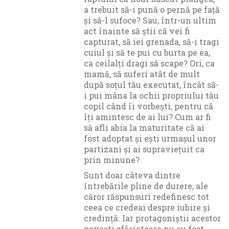
a trebuit să-i pună o pernă pe față
și să-l sufoce? Sau, într-un ultim
act înainte să știi că vei fi
capturat, să iei grenada, să-i tragi
cuiul și să te pui cu burta pe ea,
ca ceilalți dragi să scape? Ori, ca
mamă, să suferi atât de mult
după soțul tău executat, încât să-
i pui mâna la ochii propriului tău
copil când îi vorbești, pentru că
îți amintesc de ai lui? Cum ar fi
să afli abia la maturitate că ai
fost adoptat și ești urmașul unor
partizani și ai supraviețuit ca
prin minune?
Sunt doar câteva dintre
întrebările pline de durere, ale
căror răspunsuri redefinesc tot
ceea ce credeai despre iubire și
credință. Iar protagoniștii acestor
povești sfâșietoare nu au fost