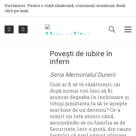
Disclaimer: Pentru o viață sănătoasă, consumați minimum două
cărți pe lună.
Povești de iubire în
infern
Seria Memorialul Durerii
Cum ar fi să te căsătorești, iar
după numai trei luni să fii
aruncat degeaba în închisoare și
totuși jumătatea ta să te aștepte
mai bine de un deceniu? Ce-a
simțit un tată atunci când,
ascunzându-se cu familia sa de
Securitate, într-o grotă, din cauza
faptului că noul născut plângea,