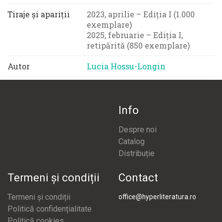
Tiraje și apariții
2023, aprilie – Ediția I (1.000
exemplare)
2025, februarie – Ediția I,
retipărită (850 exemplare)
Autor
Lucia Hossu-Longin
Info
Despre noi
Catalog
Distribuție
Termeni și condiții
Contact
Termeni și condiții
office@hyperliteratura.ro
Politică confidențialitate
Politică cookies