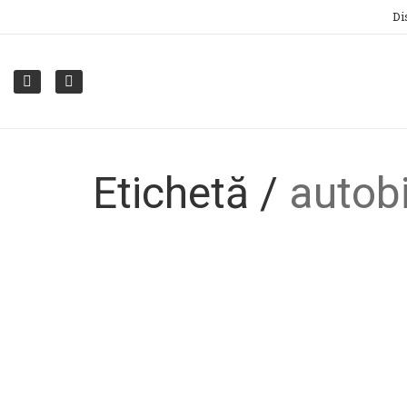
Di
Etichetă /
autobi