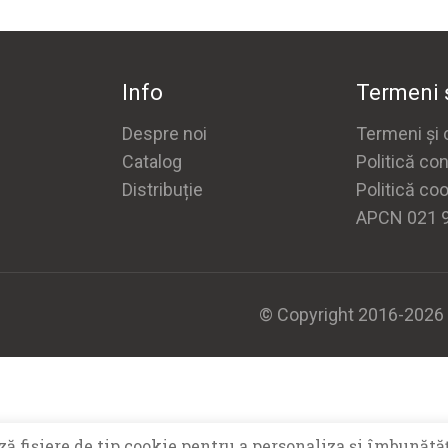
Info
Termeni ș
Despre noi
Termeni și c
Catalog
Politică con
Distribuție
Politică co
APCN 021 
© Copyright 2016-2026 H
ă fişiere de tip cookie pentru a personaliza și îmbunătăț