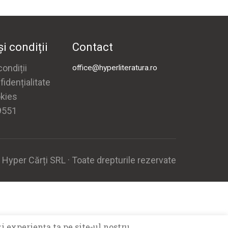
i condiții
Contact
ondiții
office@hyperliteratura.ro
fidențialitate
okies
9551
yper Cărți SRL · Toate drepturile rezervate
i experiența ta pe site-ul nostru.