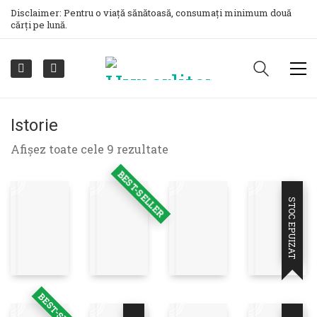
Disclaimer: Pentru o viață sănătoasă, consumați minimum două
cărți pe lună.
Istorie
Sortat
Afișez toate cele 9 rezultate
după
BEST-SELLER
cele
mai
STOC EPUIZAT
recente
BEST-SELLER