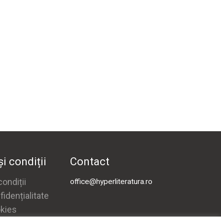
i condiții
Contact
ondiții
office@hyperliteratura.ro
fidențialitate
okies