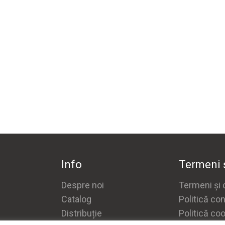
Info
Termeni ș
Despre noi
Termeni și c
Catalog
Politică con
Distribuție
Politică co