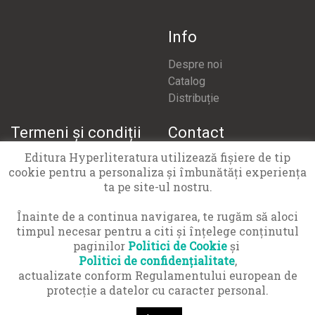
Info
Despre noi
Catalog
Distribuție
Termeni și condiții
Contact
Editura Hyperliteratura utilizează fişiere de tip
Termeni și condiții
office@hyperliteratura.ro
cookie pentru a personaliza și îmbunătăți experiența
Politică confidențialitate
ta pe site-ul nostru.
Politică cookies
APCN 021 9551
Înainte de a continua navigarea, te rugăm să aloci
timpul necesar pentru a citi și înțelege conținutul
paginilor
Politici de Cookie
și
Politici de confidențialitate
,
actualizate conform Regulamentului european de
protecţie a datelor cu caracter personal.
© Copyright 2016-2026 Hyper Cărți SRL · Toate drepturile
rezervate