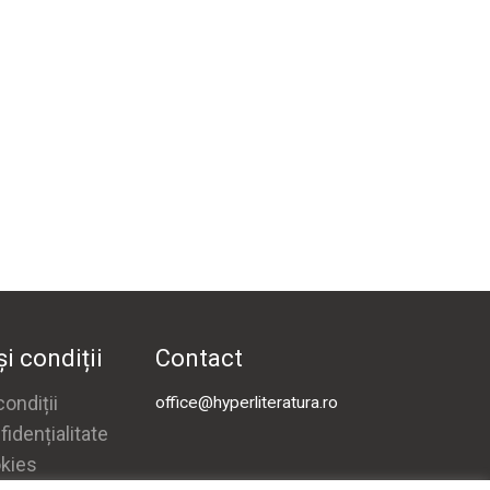
i condiții
Contact
ondiții
office@hyperliteratura.ro
fidențialitate
okies