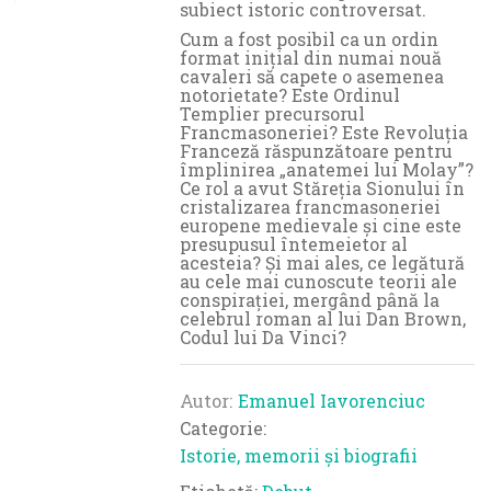
subiect istoric controversat.
Cum a fost posibil ca un ordin
format inițial din numai nouă
cavaleri să capete o asemenea
notorietate? Este Ordinul
Templier precursorul
Francmasoneriei? Este Revoluția
Franceză răspunzătoare pentru
împlinirea „anatemei lui Molay”?
Ce rol a avut Stăreția Sionului în
cristalizarea francmasoneriei
europene medievale și cine este
presupusul întemeietor al
acesteia? Și mai ales, ce legătură
au cele mai cunoscute teorii ale
conspirației, mergând până la
celebrul roman al lui Dan Brown,
Codul lui Da Vinci?
Autor
Emanuel Iavorenciuc
Categorie:
Istorie, memorii și biografii