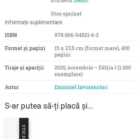
Etichetă:
Debut
Stoc epuizat
Informații suplimentare
ISBN
978-606-94821-6-2
Format și pagini
15 x 23,5 cm (format mare), 400
pagini
Tiraje și apariții
2020, noiembrie – Ediția I (1.000
exemplare)
Autor
Emanuel Iavorenciuc
S-ar putea să-ți placă și…
STOC EPUIZAT