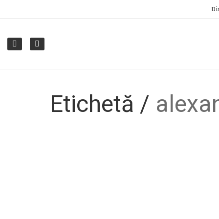
Di
Etichetă /
alexa