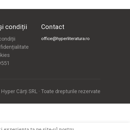
i condiții
Contact
ondiții
office@hyperliteratura.ro
fidențialitate
okies
9551
yper Cărți SRL · Toate drepturile rezervate
i experiența ta pe site-ul nostru.