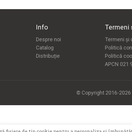
Info
Termeni ș
Despre noi
Termeni și c
Catalog
Politică con
Distribuție
Politică co
APCN 021 
© Copyright 2016-2026 H
ă fişiere de tip cookie pentru a personaliza și îmbunătăț