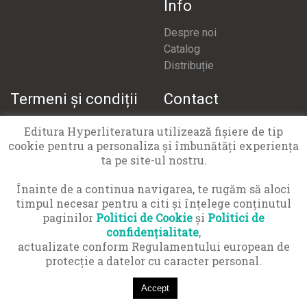
Info
Despre noi
Catalog
Distribuție
Termeni și condiții
Contact
Termeni și condiții
office@hyperliteratura.ro
Editura Hyperliteratura utilizează fişiere de tip
Politică confidențialitate
cookie pentru a personaliza și îmbunătăți experiența
Politică cookies
ta pe site-ul nostru.
APCN 021 9551
Înainte de a continua navigarea, te rugăm să aloci
timpul necesar pentru a citi și înțelege conținutul
paginilor
Politici de Cookie
și
Politici de
confidențialitate
,
actualizate conform Regulamentului european de
© Copyright 2016-2026 Hyper Cărți SRL · Toate drepturile
protecţie a datelor cu caracter personal.
rezervate
Accept