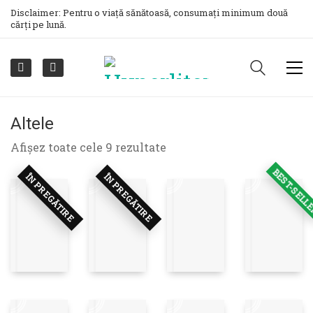
Disclaimer: Pentru o viață sănătoasă, consumați minimum două
cărți pe lună.
Altele
Sortat
Afișez toate cele 9 rezultate
după
BEST-SELL
cele
ÎN PREGĂTIRE
ÎN PREGĂTIRE
mai
recente