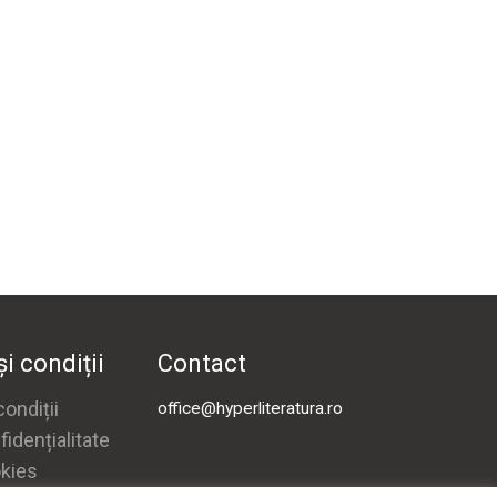
i condiții
Contact
ondiții
office@hyperliteratura.ro
fidențialitate
okies