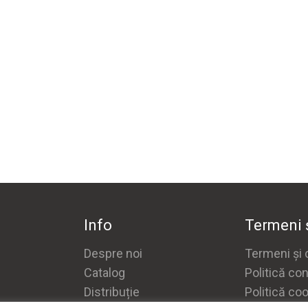
Info
Termeni ș
Despre noi
Termeni și c
Catalog
Politică con
Distribuție
Politică co