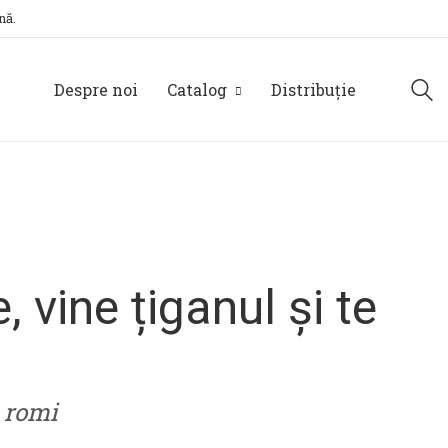
nă.
Despre noi
Catalog
Distribuție
 vine țiganul și te
e romi