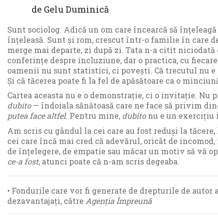
de
Gelu Duminică
Sunt sociolog. Adică un om care încearcă să înțeleagă 
înțeleasă. Sunt și rom, crescut într-o familie în care 
merge mai departe, zi după zi. Tata n-a citit niciodată 
conferințe despre incluziune, dar o practica, cu fiecare
oamenii nu sunt statistici, ci povești. Că trecutul nu 
Și că tăcerea poate fi la fel de apăsătoare ca o minciun
Cartea aceasta nu e o demonstrație, ci o invitație. Nu 
dubito
— îndoiala sănătoasă care ne face să privim din
putea face altfel
. Pentru mine,
dubito
nu e un exercițiu i
Am scris cu gândul la cei care au fost reduși la tăcere, l
cei care încă mai cred că adevărul, oricât de incomod,
de înțelegere, de empatie sau măcar un motiv să vă opr
ce-a fost
, atunci poate că n-am scris degeaba.
• Fondurile care vor fi generate de drepturile de autor 
dezavantajați, către
Agenția Împreună