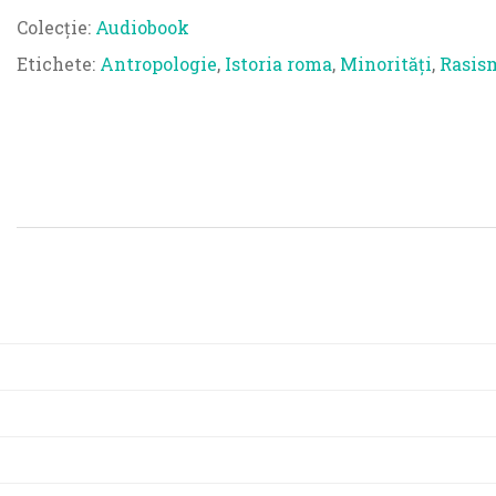
Colecție:
Audiobook
Etichete:
Antropologie
,
Istoria roma
,
Minorități
,
Rasis