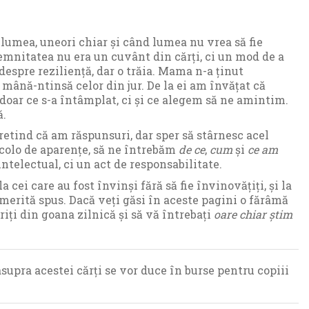
lumea, uneori chiar și când lumea nu vrea să fie
demnitatea nu era un cuvânt din cărți, ci un mod de a
despre reziliență, dar o trăia. Mama n-a ținut
 mână-ntinsă celor din jur. De la ei am învățat că
e doar ce s-a întâmplat, ci și ce alegem să ne amintim.
ă.
pretind că am răspunsuri, dar sper să stârnesc acel
colo de aparențe, să ne întrebăm
de ce
,
cum
și
ce am
ntelectual, ci un act de responsabilitate.
a cei care au fost învinși fără să fie învinovățiți, și la
 merită spus. Dacă veți găsi în aceste pagini o fărâmă
iți din goana zilnică și să vă întrebați
oare chiar știm
asupra acestei cărți se vor duce în burse pentru copiii