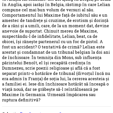
în Anglia, apoi iarăși în Belgia, răstimp în care Lelian
compune cel mai bun volum de versuri al său.
Comportamentul lui Maxime față de iubitul său e un
amestec de tandrețe și cruzime, de erotism și dorință
de a răni și a umili, care, de la un moment dat, devine
anevoie de suportat. Chinuit mereu de Maxime,
suspectându-l de infidelitate, Lelian, beat, ca de
obicei, își rănește partenerul cu un foc de pistol. A
fost un accident? O tentativă de crimă? Lelian este
arestat și condamnat de un tribunal belgian la doi ani
de închisoare. În temnița din Mons, sub influența
părintelui Benoît, el își recapătă credința în
Dumnezeu, scrie poezii religioase și află că a fost
separat printr-o hotărâre de tribunal (divorțul încă nu
era admis în Franța) de soția lui, la cererea acesteia și
a familiei ei. Iese din închisoare hotărât să înceapă o
viață nouă, dar se grăbește să-l reîntâlnească pe
Maxime în Germania. Urmează împăcarea sau
ruptura definitivă?