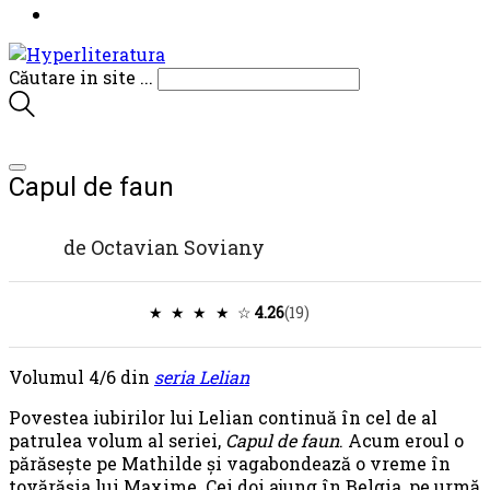
Căutare in site ...
Capul de faun
de
Octavian Soviany
★ ★ ★ ★ ☆
4.26
(19)
Volumul 4/6 din
seria Lelian
Povestea iubirilor lui Lelian continuă în cel de al
patrulea volum al seriei,
Capul de faun
. Acum eroul o
părăsește pe Mathilde și vagabondează o vreme în
tovărășia lui Maxime. Cei doi ajung în Belgia, pe urmă