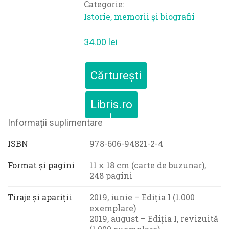
Categorie:
Istorie, memorii și biografii
34.00
lei
Cărturești
Libris.ro
Informații suplimentare
ISBN
978-606-94821-2-4
Format și pagini
11 x 18 cm (carte de buzunar),
248 pagini
Tiraje și apariții
2019, iunie – Ediția I (1.000
exemplare)
2019, august – Ediția I, revizuită