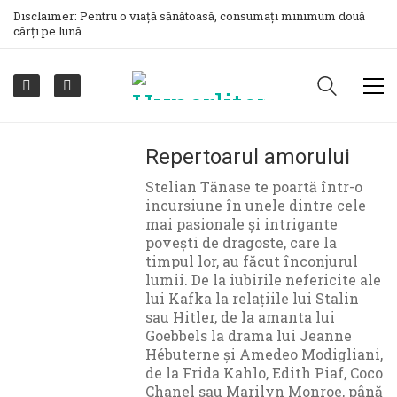
Disclaimer: Pentru o viață sănătoasă, consumați minimum două
cărți pe lună.
Repertoarul amorului
Stelian Tănase te poartă într-o
incursiune în unele dintre cele
mai pasionale și intrigante
povești de dragoste, care la
timpul lor, au făcut înconjurul
lumii. De la iubirile nefericite ale
lui Kafka la relațiile lui Stalin
sau Hitler, de la amanta lui
Goebbels la drama lui Jeanne
Hébuterne și Amedeo Modigliani,
de la Frida Kahlo, Edith Piaf, Coco
Chanel sau Marilyn Monroe, până